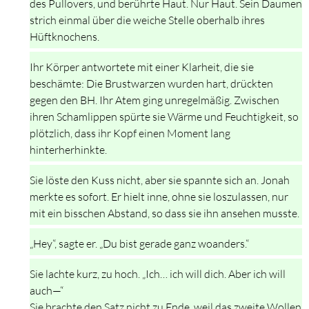
des Pullovers, und berührte Haut. Nur Haut. Sein Daumen
strich einmal über die weiche Stelle oberhalb ihres
Hüftknochens.
Ihr Körper antwortete mit einer Klarheit, die sie
beschämte: Die Brustwarzen wurden hart, drückten
gegen den BH. Ihr Atem ging unregelmäßig. Zwischen
ihren Schamlippen spürte sie Wärme und Feuchtigkeit, so
plötzlich, dass ihr Kopf einen Moment lang
hinterherhinkte.
Sie löste den Kuss nicht, aber sie spannte sich an. Jonah
merkte es sofort. Er hielt inne, ohne sie loszulassen, nur
mit ein bisschen Abstand, so dass sie ihn ansehen musste.
„Hey“, sagte er. „Du bist gerade ganz woanders.“
Sie lachte kurz, zu hoch. „Ich… ich will dich. Aber ich will
auch—“
Sie brachte den Satz nicht zu Ende, weil das zweite Wollen