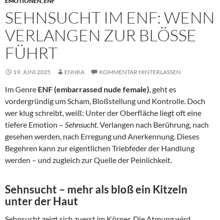
EMOTIONEN
,
ENF
SEHNSUCHT IM ENF: WENN
VERLANGEN ZUR BLÖSSE F
ÜHRT
19. JUNI 2025
ENNKA
KOMMENTAR HINTERLASSEN
Im Genre
ENF (embarrassed nude female)
, geht es
vordergründig um Scham, Bloßstellung und Kontrolle. Doch
wer klug schreibt, weiß: Unter der Oberfläche liegt oft eine
tiefere Emotion –
Sehnsucht
. Verlangen nach Berührung, nach
gesehen werden, nach Erregung und Anerkennung. Dieses
Begehren kann zur eigentlichen Triebfeder der Handlung
werden – und zugleich zur Quelle der Peinlichkeit.
Sehnsucht – mehr als bloß ein Kitzeln
unter der Haut
Sehnsucht zeigt sich zuerst im Körper. Die Atmung wird