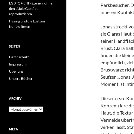
LGBTQ+ ENF-Szenen, ohne
Parkbesucher. D
den „Male Gaze“ zu
inneren Konflik
reproduzieren
Hazing und die Lust am
Jonas streckt vor
Kontrollieren
sie Claras Haut 
seiner Handfläch
SEITEN
Brust. Clara häl
finden die klein
Datenschutz
empfindlich, zi
Impressum
Brustwarze richte
Über uns
Seufzen. Jonas’ 
Unsere Bücher
Moment ist inti
Dieser erste Ko
ARCHIV
Konzentriere di
Archiv
Haut, die Textur
Vermeide übertr
wirken lässt. St
META