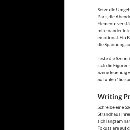
Setze die Umgeb
Park, die Abend
Elemente verstär
miteinander inte
emotional. Ein B
die Spannung au
Teste die Szene, 
sich die Figuren
Szene lebendig 
So fühlen? So s
Writing P
Schreibe eine Sz
Strandhaus ihre
sich langsam nä
Fokussiere auf 