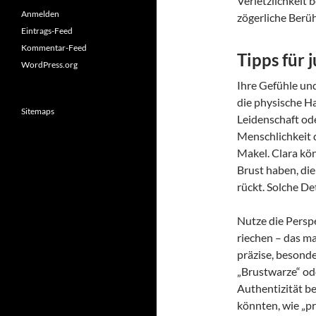
Verletzlichkeit 
Anmelden
zögerliche Berüh
Eintrags-Feed
Kommentar-Feed
Tipps für
WordPress.org
Ihre Gefühle und
die physische H
Sitemaps
Leidenschaft ode
Menschlichkeit d
Makel. Clara kön
Brust haben, die
rückt. Solche De
Nutze die Perspe
riechen – das ma
präzise, besond
„Brustwarze“ ode
Authentizität be
könnten, wie „pr