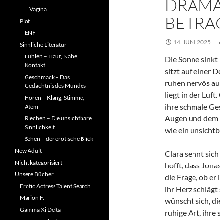
DRAMA
Vagina
BETRA
Plot
ENF
14. JUNI 2025
Sinnliche Literatur
Fühlen – Haut, Nähe,
Die Sonne sinkt 
Kontakt
sitzt auf einer 
Geschmack – Das
ruhen nervös au
Gedächtnis des Mundes
liegt in der Luft
Hören – Klang, Stimme,
ihre schmale Ges
Atem
Augen und dem B
Riechen – Die unsichtbare
Sinnlichkeit
wie ein unsichtb
Sehen – der erotische Blick
New Adult
Clara sehnt sich
Nicht kategorisiert
hofft, dass Jona
Unsere Bücher
die Frage, ob er 
Erotic Actress Talent Search
ihr Herz schlägt 
Marion F.
wünscht sich, di
Gamma Xi Delta
ruhige Art, ihre