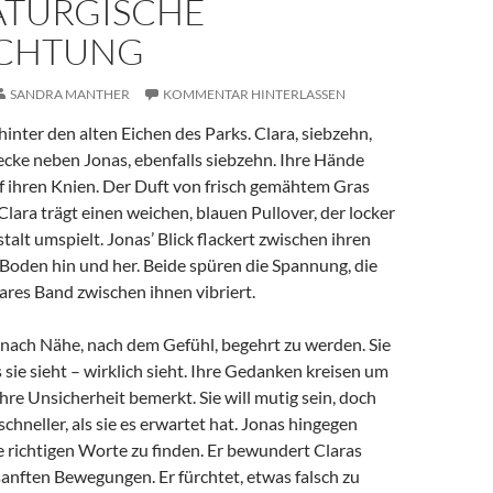
TURGISCHE
CHTUNG
SANDRA MANTHER
KOMMENTAR HINTERLASSEN
hinter den alten Eichen des Parks. Clara, siebzehn,
Decke neben Jonas, ebenfalls siebzehn. Ihre Hände
f ihren Knien. Der Duft von frisch gemähtem Gras
. Clara trägt einen weichen, blauen Pullover, der locker
talt umspielt. Jonas’ Blick flackert zwischen ihren
oden hin und her. Beide spüren die Spannung, die
ares Band zwischen ihnen vibriert.
 nach Nähe, nach dem Gefühl, begehrt zu werden. Sie
s sie sieht – wirklich sieht. Ihre Gedanken kreisen um
ihre Unsicherheit bemerkt. Sie will mutig sein, doch
schneller, als sie es erwartet hat. Jonas hingegen
e richtigen Worte zu finden. Er bewundert Claras
 sanften Bewegungen. Er fürchtet, etwas falsch zu