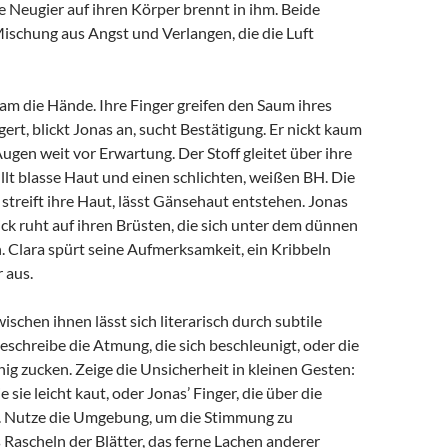
 Neugier auf ihren Körper brennt in ihm. Beide
ischung aus Angst und Verlangen, die die Luft
am die Hände. Ihre Finger greifen den Saum ihres
gert, blickt Jonas an, sucht Bestätigung. Er nickt kaum
Augen weit vor Erwartung. Der Stoff gleitet über ihre
llt blasse Haut und einen schlichten, weißen BH. Die
streift ihre Haut, lässt Gänsehaut entstehen. Jonas
lick ruht auf ihren Brüsten, die sich unter dem dünnen
. Clara spürt seine Aufmerksamkeit, ein Kribbeln
r aus.
schen ihnen lässt sich literarisch durch subtile
Beschreibe die Atmung, die sich beschleunigt, oder die
ig zucken. Zeige die Unsicherheit in kleinen Gesten:
e sie leicht kaut, oder Jonas’ Finger, die über die
. Nutze die Umgebung, um die Stimmung zu
 Rascheln der Blätter, das ferne Lachen anderer