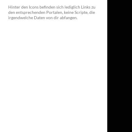
Hinter den Icons befinden sich lediglich Links zu
den entsprechenden Portalen, keine Scripte, die
irgendwelche Daten von dir abfangen.