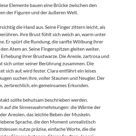
iese Elemente bauen eine Brücke zwischen den
ten der Figuren und der äußeren Welt.
sichtig die Hand aus. Seine Finger zittern leicht, als
berühren. Ihre Brust fühlt sich weich an, warm unter
e. Er spürt die Rundung, die sanfte Wölbung ihrer
t den Atem an. Seine Fingerspitzen gleiten weiter,
e Erhebung ihrer Brustwarze. Die Areole, zartrosa und
eht sich unter seiner Berührung zusammen. Die
t sich auf, wird fester. Clara entfährt ein leises
Augen suchen ihre, voller Staunen und Neugier. Der
m, zerbrechlich, ein gemeinsames Erkunden.
ntakt sollte behutsam beschrieben werden.
ch auf die Sinneswahrnehmungen: die Wärme der
 der Areolen, das leichte Beben der Muskeln.
iebene Sprache, die den Moment unrealistisch
attdessen nutze präzise, einfache Worte, die die