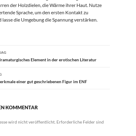
rren der Holzdielen, die Wärme ihrer Haut. Nutze
wertende Sprache, um den ersten Kontakt zu
d lasse die Umgebung die Spannung verstärken.
avigation
RAG
 dramaturgisches Element in der erotischen Literatur
G
erkmale einer gut geschriebenen Figur im ENF
NEN KOMMENTAR
sse wird nicht veröffentlicht.
Erforderliche Felder sind