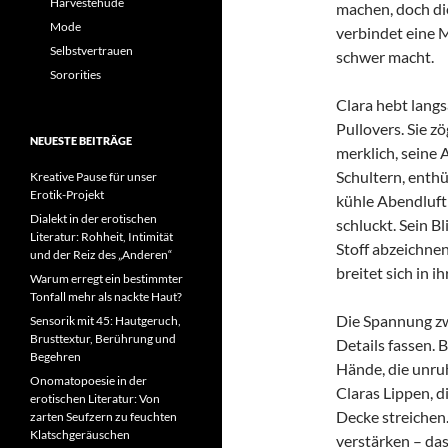
Harvestehude
machen, doch die
Mode
verbindet eine M
Selbstvertrauen
schwer macht.
Sororities
Clara hebt langs
Pullovers. Sie zö
NEUESTE BEITRÄGE
merklich, seine 
Schultern, enthü
Kreative Pause für unser
Erotik-Projekt
kühle Abendluft 
Dialekt in der erotischen
schluckt. Sein B
Literatur: Rohheit, Intimität
Stoff abzeichnen
und der Reiz des „Anderen“
breitet sich in ih
Warum erregt ein bestimmter
Tonfall mehr als nackte Haut?
Die Spannung zwi
Sensorik mit 45: Hautgeruch,
Brusttextur, Berührung und
Details fassen. 
Begehren
Hände, die unruh
Onomatopoesie in der
Claras Lippen, di
erotischen Literatur: Von
Decke streichen
zarten Seufzern zu feuchten
Klatschgeräuschen
verstärken – das