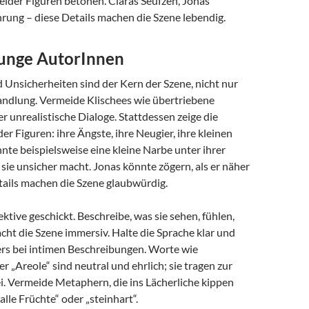
beider Figuren betonen. Claras Seufzen, Jonas’
rung – diese Details machen die Szene lebendig.
 junge AutorInnen
 Unsicherheiten sind der Kern der Szene, nicht nur
andlung. Vermeide Klischees wie übertriebene
r unrealistische Dialoge. Stattdessen zeige die
er Figuren: ihre Ängste, ihre Neugier, ihre kleinen
nte beispielsweise eine kleine Narbe unter ihrer
 sie unsicher macht. Jonas könnte zögern, als er näher
tails machen die Szene glaubwürdig.
ktive geschickt. Beschreibe, was sie sehen, fühlen,
cht die Szene immersiv. Halte die Sprache klar und
ers bei intimen Beschreibungen. Worte wie
r „Areole“ sind neutral und ehrlich; sie tragen zur
i. Vermeide Metaphern, die ins Lächerliche kippen
alle Früchte“ oder „steinhart“.