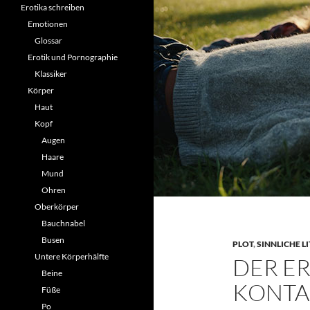
Erotika schreiben
Emotionen
Glossar
Erotik und Pornographie
Klassiker
Körper
Haut
Kopf
Augen
Haare
Mund
Ohren
Oberkörper
Bauchnabel
Busen
PLOT
,
SINNLICHE L
Untere Körperhälfte
DER ER
Beine
KONTAK
Füße
Po