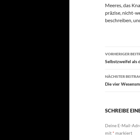
Meeres, das Kna
präzise, nicht-
beschreiben, un
Beitragsn
VORHERIGER BEIT
Selbstzweifel als
NÄCHSTER BEITRA
Die vier Wesensm
SCHREIBE EI
Deine E-Mail-Adre
mit
*
markiert