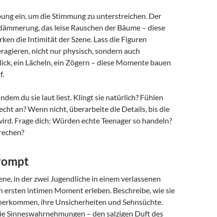
ung ein, um die Stimmung zu unterstreichen. Der
dämmerung, das leise Rauschen der Bäume – diese
ken die Intimität der Szene. Lass die Figuren
ragieren, nicht nur physisch, sondern auch
lick, ein Lächeln, ein Zögern – diese Momente bauen
f.
indem du sie laut liest. Klingt sie natürlich? Fühlen
 echt an? Wenn nicht, überarbeite die Details, bis die
wird. Frage dich: Würden echte Teenager so handeln?
prechen?
rompt
ene, in der zwei Jugendliche in einem verlassenen
n ersten intimen Moment erleben. Beschreibe, wie sie
herkommen, ihre Unsicherheiten und Sehnsüchte.
die Sinneswahrnehmungen – den salzigen Duft des