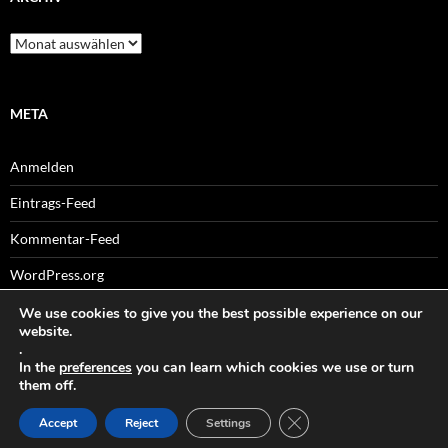
Archiv
META
Anmelden
Eintrags-Feed
Kommentar-Feed
WordPress.org
We use cookies to give you the best possible experience on our
website.
.
Sitemaps
In the
preferences
you can learn which cookies we use or turn
them off.
GDPR COOKIE-BANNER
Accept
Reject
Settings
Datenschutz
Stolz präsentiert von WordPress