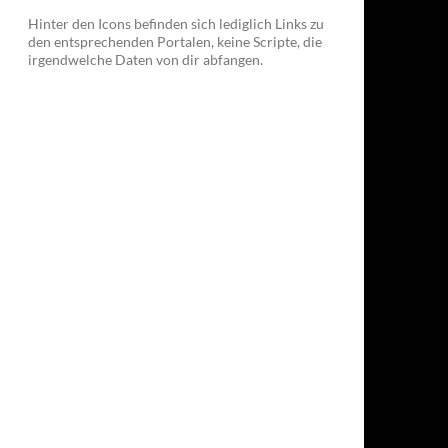
Hinter den Icons befinden sich lediglich Links zu
den entsprechenden Portalen, keine Scripte, die
irgendwelche Daten von dir abfangen.