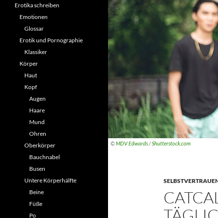
Erotika schreiben
Emotionen
Glossar
Erotik und Pornographie
Klassiker
Körper
Haut
Kopf
Augen
Haare
Mund
Ohren
©
MDV Edwards
/
Shutterstock.com
Oberkörper
Bauchnabel
Busen
Untere Körperhälfte
SELBSTVERTRAUE
CATCAL
Beine
Füße
TÄGLI
Po