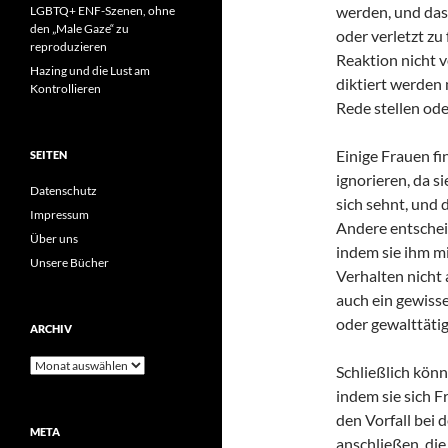
werden, und dass
LGBTQ+ ENF-Szenen, ohne
den „Male Gaze“ zu
oder verletzt zu
reproduzieren
Reaktion nicht 
Hazing und die Lust am
diktiert werden 
Kontrollieren
Rede stellen ode
Einige Frauen fin
SEITEN
ignorieren, da s
Datenschutz
sich sehnt, und 
Impressum
Andere entscheid
Über uns
indem sie ihm m
Unsere Bücher
Verhalten nicht 
auch ein gewisse
oder gewalttäti
ARCHIV
Archiv
Schließlich kön
indem sie sich 
den Vorfall bei 
META
anschließen, die