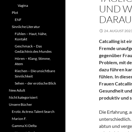
UND W
Vagina
Plot
DARAU
ENF
Sinnliche Literatur
24. AUGUST 202
Fühlen – Haut, Nähe,
Kontakt
Catcalling ist e
Geschmack – Das
Fremde unaufg
Gedächtnis des Mundes
gegenüber Fraue
Hören – Klang, Stimme,
Problem, mit de
Atem
dazu führen kan
Riechen – Die unsichtbare
fühlen. In dies
Sinnlichkeit
Frauen Catcallin
Sehen – der erotische Blick
Gesundheit und 
New Adult
produktiv und 
Nicht kategorisiert
Unsere Bücher
Die Erfahrung, 
Erotic Actress Talent Search
unterschiedlich. 
Marion F.
abtun und verges
Gamma Xi Delta