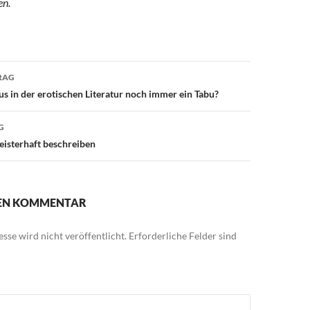
en.
avigation
RAG
s in der erotischen Literatur noch immer ein Tabu?
G
isterhaft beschreiben
NEN KOMMENTAR
sse wird nicht veröffentlicht.
Erforderliche Felder sind