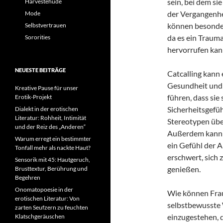
sein, bei dem si
Harvestehude
der Vergangenhei
Mode
können besonders
Selbstvertrauen
da es ein Trauma
Sororities
hervorrufen kan
NEUESTE BEITRÄGE
Catcalling kann
Gesundheit und 
Kreative Pause für unser
führen, dass sie 
Erotik-Projekt
Sicherheitsgefüh
Dialekt in der erotischen
Literatur: Rohheit, Intimität
Stereotypen übe
und der Reiz des „Anderen“
Außerdem kann 
Warum erregt ein bestimmter
ein Gefühl der A
Tonfall mehr als nackte Haut?
erschwert, sich 
Sensorik mit 45: Hautgeruch,
genießen.
Brusttextur, Berührung und
Begehren
Onomatopoesie in der
Wie können Frau
erotischen Literatur: Von
selbstbewusste W
zarten Seufzern zu feuchten
einzugestehen, d
Klatschgeräuschen