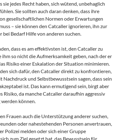
 sie jedes Recht haben, sich wütend, unbehaglich
 fühlen. Sie sollten auch daran denken, dass ihre
von gesellschaftlichen Normen oder Erwartungen
muss – sie können den Catcaller ignorieren, ihn zur
r bei Bedarf Hilfe von anderen suchen.
den, dass es am effektivsten ist, den Catcaller zu
ie ihm so nicht die Aufmerksamkeit geben, nach der er
das Risiko einer Eskalation der Situation minimieren.
en sich dafür, den Catcaller direkt zu konfrontieren,
it Nachdruck und Selbstbewusstsein sagen, dass sein
akzeptabel ist. Das kann ermutigend sein, birgt aber
s Risiko, da manche Catcaller daraufhin aggressiv
g werden können.
nen Frauen auch die Unterstützung anderer suchen,
Freunden oder nahestehenden Personen anvertrauen,
der Polizei melden oder sich einer Gruppe
 sich zum Ziel gesetzt hat, das Bewusstsein für