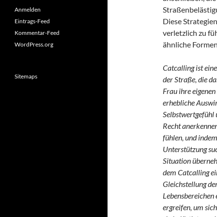
Straßenbelästig
Anmelden
Diese Strategien
Eintrags-Feed
verletzlich zu f
Kommentar-Feed
ähnliche Formen
WordPress.org
Catcalling ist ei
Sitemaps
der Straße, die d
Frau ihre eigenen
erhebliche Auswir
Selbstwertgefühl 
Recht anerkennen,
fühlen, und indem
Unterstützung su
Situation überne
dem Catcalling ein
Gleichstellung de
Lebensbereichen 
ergreifen, um sic