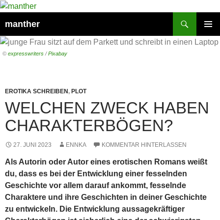
Suchen
manther
ZUM
PRIMÄR
INHALT
MENÜ
SPRINGEN
©
expresswriters
/
Pixabay
EROTIKA SCHREIBEN
,
PLOT
WELCHEN ZWECK HABEN
CHARAKTERBÖGEN?
27. JUNI 2023
ENNKA
KOMMENTAR HINTERLASSEN
Als Autorin oder Autor eines erotischen Romans weißt
du, dass es bei der Entwicklung einer fesselnden
Geschichte vor allem darauf ankommt, fesselnde
Charaktere und ihre Geschichten in deiner Geschichte
zu entwickeln. Die Entwicklung aussagekräftiger