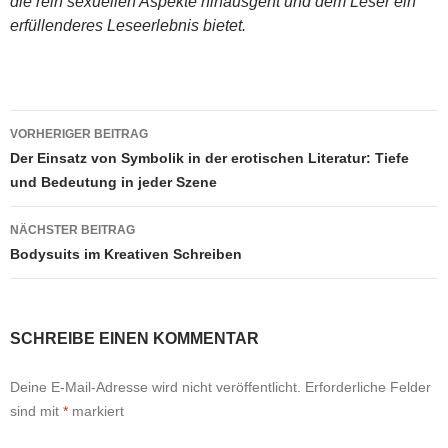
die rein sexuellen Aspekte hinausgeht und dem Leser ein
erfüllenderes Leseerlebnis bietet.
Beitragsnavigation
VORHERIGER BEITRAG
Der Einsatz von Symbolik in der erotischen Literatur: Tiefe
und Bedeutung in jeder Szene
NÄCHSTER BEITRAG
Bodysuits im Kreativen Schreiben
SCHREIBE EINEN KOMMENTAR
Deine E-Mail-Adresse wird nicht veröffentlicht.
Erforderliche Felder
sind mit
*
markiert