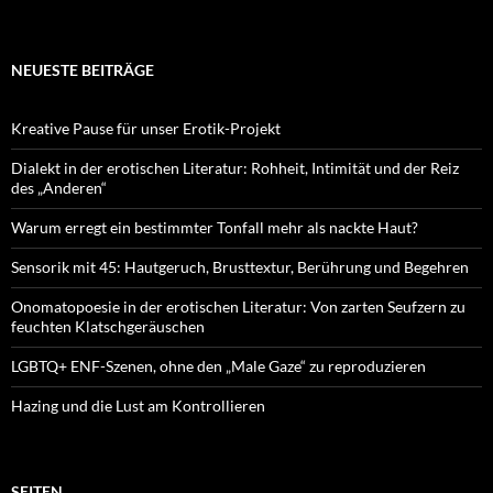
NEUESTE BEITRÄGE
Kreative Pause für unser Erotik-Projekt
Dialekt in der erotischen Literatur: Rohheit, Intimität und der Reiz
des „Anderen“
Warum erregt ein bestimmter Tonfall mehr als nackte Haut?
Sensorik mit 45: Hautgeruch, Brusttextur, Berührung und Begehren
Onomatopoesie in der erotischen Literatur: Von zarten Seufzern zu
feuchten Klatschgeräuschen
LGBTQ+ ENF-Szenen, ohne den „Male Gaze“ zu reproduzieren
Hazing und die Lust am Kontrollieren
SEITEN