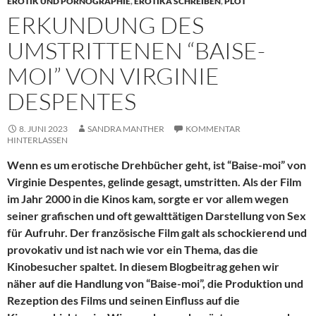
EROTIK UND PORNOGRAPHIE
,
EROTIKA SCHREIBEN
,
PLOT
ERKUNDUNG DES
UMSTRITTENEN “BAISE-
MOI” VON VIRGINIE
DESPENTES
8. JUNI 2023
SANDRA MANTHER
KOMMENTAR
HINTERLASSEN
Wenn es um erotische Drehbücher geht, ist “Baise-moi” von
Virginie Despentes, gelinde gesagt, umstritten. Als der Film
im Jahr 2000 in die Kinos kam, sorgte er vor allem wegen
seiner grafischen und oft gewalttätigen Darstellung von Sex
für Aufruhr. Der französische Film galt als schockierend und
provokativ und ist nach wie vor ein Thema, das die
Kinobesucher spaltet. In diesem Blogbeitrag gehen wir
näher auf die Handlung von “Baise-moi”, die Produktion und
Rezeption des Films und seinen Einfluss auf die