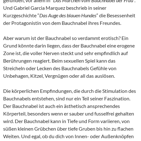
gefunden, vor allem in “
Das Märchen vom Bauchnabel der Frau
“.
Und Gabriel Garcia Marquez beschrieb in seiner
Kurzgeschichte “
Das Auge des blauen Hundes
” die Besessenheit
der Protagonistin von dem Bauchnabel ihres Freundes.
Aber warum ist der Bauchnabel so verdammt erotisch? Ein
Grund könnte darin liegen, dass der Bauchnabel eine erogene
Zone ist, die voller Nerven steckt und sehr empfindlich auf
Berührungen reagiert. Beim sexuellen Spiel kann das
Streicheln oder Lecken des Bauchnabels Gefühle von
Unbehagen, Kitzel, Vergnügen oder all das auslösen.
Die körperlichen Empfindungen, die durch die Stimulation des
Bauchnabels entstehen, sind nur ein Teil seiner Faszination.
Der Bauchnabel ist auch ein ästhetisch ansprechendes
Körperteil, besonders wenn er sauber und fusselfrei gehalten
wird. Der Bauchnabel kann in Tiefe und Form variieren, von
süßen kleinen Grübchen über tiefe Gruben bis hin zu flachen
Weiten. Und egal, ob du dich von Innen- oder Außenknöpfen