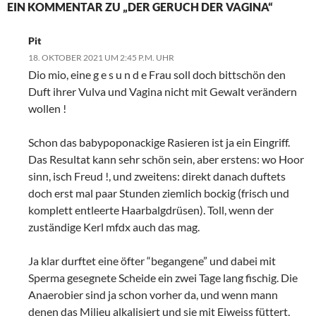
EIN KOMMENTAR ZU „DER GERUCH DER VAGINA“
Pit
18. OKTOBER 2021 UM 2:45 P.M. UHR
Dio mio, eine g e s u n d e Frau soll doch bittschön den
Duft ihrer Vulva und Vagina nicht mit Gewalt verändern
wollen !
Schon das babypoponackige Rasieren ist ja ein Eingriff.
Das Resultat kann sehr schön sein, aber erstens: wo Hoor
sinn, isch Freud !, und zweitens: direkt danach duftets
doch erst mal paar Stunden ziemlich bockig (frisch und
komplett entleerte Haarbalgdrüsen). Toll, wenn der
zuständige Kerl mfdx auch das mag.
Ja klar durftet eine öfter “begangene” und dabei mit
Sperma gesegnete Scheide ein zwei Tage lang fischig. Die
Anaerobier sind ja schon vorher da, und wenn mann
denen das Milieu alkalisiert und sie mit Eiweiss füttert,