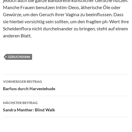
jedoch auch die ganze Bandbreite künstlicher Gerüche nutzen.
Manche Frauen benutzen Intim-Deos, ätherische Öle oder
Gewürze, um den Geruch ihrer Vagina zu beeinflussen. Dass
sie hierbei vorsichtig sein sollten, um den fragilen ph-Wert ihre
Scheidenflora nicht durcheinander zu bringen, steht auf einem
anderen Blatt.
GERUCHSSINN
Beitragsnavigation
VORHERIGER BEITRAG
Barfuss durch Harvestehude
NÄCHSTER BEITRAG
Sandra Manther: Blind Walk