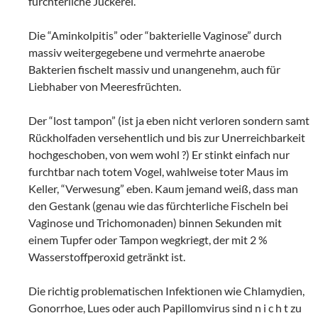
fürchterliche Juckerei.
Die “Aminkolpitis” oder “bakterielle Vaginose” durch
massiv weitergegebene und vermehrte anaerobe
Bakterien fischelt massiv und unangenehm, auch für
Liebhaber von Meeresfrüchten.
Der “lost tampon” (ist ja eben nicht verloren sondern samt
Rückholfaden versehentlich und bis zur Unerreichbarkeit
hochgeschoben, von wem wohl ?) Er stinkt einfach nur
furchtbar nach totem Vogel, wahlweise toter Maus im
Keller, “Verwesung” eben. Kaum jemand weiß, dass man
den Gestank (genau wie das fürchterliche Fischeln bei
Vaginose und Trichomonaden) binnen Sekunden mit
einem Tupfer oder Tampon wegkriegt, der mit 2 %
Wasserstoffperoxid getränkt ist.
Die richtig problematischen Infektionen wie Chlamydien,
Gonorrhoe, Lues oder auch Papillomvirus sind n i c h t zu