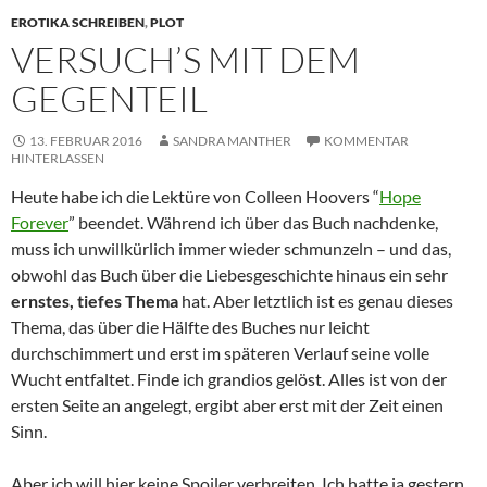
EROTIKA SCHREIBEN
,
PLOT
VERSUCH’S MIT DEM
GEGENTEIL
13. FEBRUAR 2016
SANDRA MANTHER
KOMMENTAR
HINTERLASSEN
Heute habe ich die Lektüre von Colleen Hoovers “
Hope
Forever
” beendet. Während ich über das Buch nachdenke,
muss ich unwillkürlich immer wieder schmunzeln – und das,
obwohl das Buch über die Liebesgeschichte hinaus ein sehr
ernstes, tiefes Thema
hat. Aber letztlich ist es genau dieses
Thema, das über die Hälfte des Buches nur leicht
durchschimmert und erst im späteren Verlauf seine volle
Wucht entfaltet. Finde ich grandios gelöst. Alles ist von der
ersten Seite an angelegt, ergibt aber erst mit der Zeit einen
Sinn.
Aber ich will hier keine Spoiler verbreiten. Ich hatte ja gestern