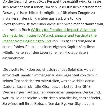
Da die Geschichte aus Skys Perspektive erzählt wird, kann sie
sich schlecht selbst loben, um den Leser für sich einzunehmen.
Deswegen ist es hilfreich, möglichst früh einen
Zeugen
zu
installieren, der sich darüber auslässt, wie toll die
Protagonistin ist. Wer über diese Techniken mehr erfahren will,
dem sei das Buch
Writing for Emotional Impact: Advanced
Dramatic Techniques to Attract, Engage, and Fascinate the
Reader from Beginning to End
von
Karl Iglesias
dringendst
anempfohlen. Er listet in einem eigenen Kapitel sämtliche
Möglichkeiten auf, den Leser für einen Protagonisten
einzunehmen.
Die zweite Funktion bezieht sich auf das Spiel, das Holder
entwickelt, nämlich immer genau das
Gegenteil
von dem in
seinen Textnachrichten mitzuteilen, was er wirklich denkt.
Dadurch lassen sich alle Klischees, die bei solchen SMS-
Wechseln gern auftauchen, wunderbar umgehen. Der Grund,
warum Holder solche Nachrichten schreibt, ist, dass er findet,
Six würde mit ihren Botschaften das Ego von Sky bis zum