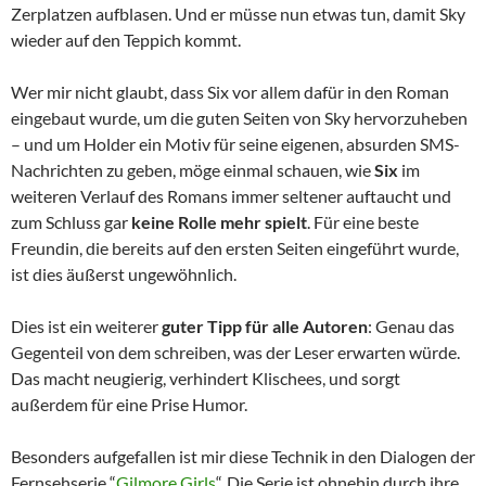
Zerplatzen aufblasen. Und er müsse nun etwas tun, damit Sky
wieder auf den Teppich kommt.
Wer mir nicht glaubt, dass Six vor allem dafür in den Roman
eingebaut wurde, um die guten Seiten von Sky hervorzuheben
– und um Holder ein Motiv für seine eigenen, absurden SMS-
Nachrichten zu geben, möge einmal schauen, wie
Six
im
weiteren Verlauf des Romans immer seltener auftaucht und
zum Schluss gar
keine Rolle mehr spielt
. Für eine beste
Freundin, die bereits auf den ersten Seiten eingeführt wurde,
ist dies äußerst ungewöhnlich.
Dies ist ein weiterer
guter Tipp für alle Autoren
: Genau das
Gegenteil von dem schreiben, was der Leser erwarten würde.
Das macht neugierig, verhindert Klischees, und sorgt
außerdem für eine Prise Humor.
Besonders aufgefallen ist mir diese Technik in den Dialogen der
Fernsehserie “
Gilmore Girls
“. Die Serie ist ohnehin durch ihre