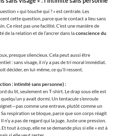
s sans visage » : l’intimité sans personne
uestion « qui touche qui ? » est centrale. Les
cent cette question, parce que le contact a lieu sans
n. Ce n’est pas une facilité. C’est une manière de
té de la relation et de l’ancrer dans la
conscience du
oux, presque silencieux. Cela peut aussi être
entiel : sans visage, il n’y a pas de tri moral immédiat.
it décider, en lui-même, ce qu’il ressent.
tion : intimité sans personne) :
bord du lit, seulement en T-shirt. Le drap sous elle est
quelqu’un y avait dormi. Un tentacule s’enroule
poignet—pas comme une entrave, plutôt comme un
. Sa respiration se bloque, parce que son corps réagit
Il n’y a pas de regard qui la juge. Juste une pression.
Et tout à coup, elle ne se demande plus si elle « est à
ais si elle veut rester.