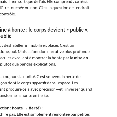
is il n’en sort que de l’air. Elle comprend : ce n’est
’être touchée ou non. C’est la question de l’endroit
 contrôle.
e à honte : le corps devient « public »,
ublic
t déshabiller, immobiliser, placer. C’est un
ique, oui. Mais la fonction narrative plus profonde,
tacules excellent à montrer la honte par la
mise en
, plutôt que par des explications.
s toujours la nudité. C’est souvent la perte de
façon dont le corps
apparaît
dans l’espace. Les
nt produire cela avec précision—et l’inverser quand
ansforme la honte en fierté.
tion : honte → fierté) :
chire pas. Elle est simplement remontée par petites