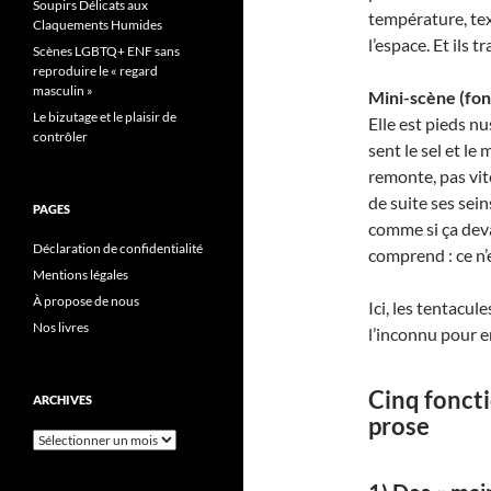
Soupirs Délicats aux
température, text
Claquements Humides
l’espace. Et ils 
Scènes LGBTQ+ ENF sans
reproduire le « regard
masculin »
Mini-scène (fonc
Le bizutage et le plaisir de
Elle est pieds nu
contrôler
sent le sel et l
remonte, pas vit
de suite ses sein
PAGES
comme si ça devai
Déclaration de confidentialité
comprend : ce n’
Mentions légales
À propose de nous
Ici, les tentacul
Nos livres
l’inconnu pour 
Cinq foncti
ARCHIVES
prose
Archives