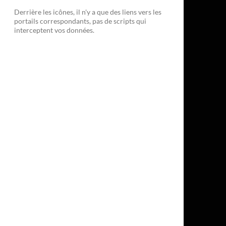
Derrière les icônes, il n'y a que des liens vers les
portails correspondants, pas de scripts qui
interceptent vos données.