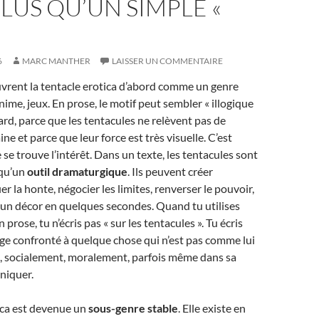
LUS QU’UN SIMPLE «
6
MARC MANTHER
LAISSER UN COMMENTAIRE
rent la tentacle erotica d’abord comme un genre
nime, jeux. En prose, le motif peut sembler « illogique
ard, parce que les tentacules ne relèvent pas de
e et parce que leur force est très visuelle. C’est
se trouve l’intérêt. Dans un texte, les tentacules sont
 qu’un
outil dramaturgique
. Ils peuvent créer
fier la honte, négocier les limites, renverser le pouvoir,
r un décor en quelques secondes. Quand tu utilises
 prose, tu n’écris pas « sur les tentacules ». Tu écris
ge confronté à quelque chose qui n’est pas comme lui
socialement, moralement, parfois même dans sa
niquer.
ica est devenue un
sous-genre stable
. Elle existe en