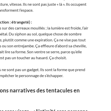
ure, vitesse. Ils ne sont pas juste « là ». Ils occupent
transforment l’espace.
tion : étrangeté) :
s sur des carreaux mouillés ; la lumière est froide, l’air
e métal. Du siphon au sol, quelque chose de sombre
e, plutôt comme une expiration. Ça ne vise pas tout
s ou son entrejambe. Ça effleure d’abord sa cheville,
t lire sa forme. Son ventre se serre, parce qu’elle
est pas un toucher au hasard. Ça choisit.
es ne sont pas un gadget. Ils sont la forme que prend
empêcher le personnage de s’échapper.
ons narratives des tentacules en