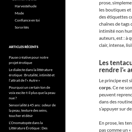
prose, simplemen
Harvestehude
les boutiques et
Mode
des étiquettes c
Confiance en toi
chaînes de tags 
Sororités
intimité non huma
auteurs, est : à
clair, intense, lisi
ARTICLES RÉCENTS
Pause créative pour notre
Les tentac
projet érotique
rendre l’« 
Le dialecte dans la littérature
érotique : Brutalité, intimité et
Le principe est 
l’attrait de l’« Autre »
corps
. Ce ne son
Pourquoi un certain ton de
voix excite-t-il plus que la peau
peuvent reprend
nue ?
dans des routine
Sensorialité à 45 ans : odeur de
s’appuyer sur des
la peau, texture des seins,
toucher et désir
En prose, les te
L’Onomatopée dans la
Littérature Érotique : Des
pas comme un « 