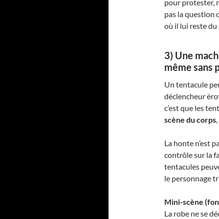
pour protester, ma
pas la question d
où il lui reste du
3) Une machin
même sans p
Un tentacule peu
déclencheur érot
c’est que les ten
scène du corps
La honte n’est pa
contrôle sur la 
tentacules peuve
le personnage tr
Mini-scène (fonc
La robe ne se dé