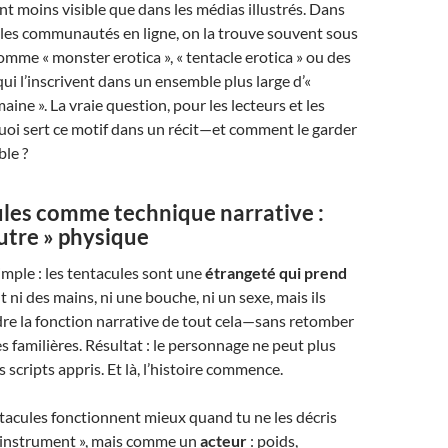
t moins visible que dans les médias illustrés. Dans
 les communautés en ligne, on la trouve souvent sous
omme « monster erotica », « tentacle erotica » ou des
qui l’inscrivent dans un ensemble plus large d’«
ine ». La vraie question, pour les lecteurs et les
 quoi sert ce motif dans un récit—et comment le garder
ble ?
ules comme technique narrative :
autre » physique
simple : les tentacules sont une
étrangeté qui prend
t ni des mains, ni une bouche, ni un sexe, mais ils
re la fonction narrative de tout cela—sans retomber
s familières. Résultat : le personnage ne peut plus
 scripts appris. Et là, l’histoire commence.
ntacules fonctionnent mieux quand tu ne les décris
instrument », mais comme un
acteur
: poids,