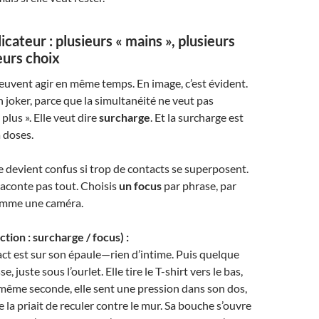
icateur : plusieurs « mains », plusieurs
eurs choix
euvent agir en même temps. En image, c’est évident.
n joker, parce que la simultanéité ne veut pas
plus ». Elle veut dire
surcharge
. Et la surcharge est
a doses.
te devient confus si trop de contacts se superposent.
 raconte pas tout. Choisis
un focus
par phrase, par
comme une caméra.
tion : surcharge / focus) :
ct est sur son épaule—rien d’intime. Puis quelque
e, juste sous l’ourlet. Elle tire le T-shirt vers le bas,
 même seconde, elle sent une pression dans son dos,
 la priait de reculer contre le mur. Sa bouche s’ouvre