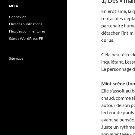
1) Des « main
MÉTA
En érotisme, la q
Connexion
tentacules dépla
Flux des publications
partenaire humai
Flux des commentaires
détacher l’intimi
Site de WordPress-FR
corps
.
Cela peut être d
Sitemaps
inquiétant. L’ess
Le personnage do
Mini-scène (fonc
Elle s’assoit au 
chaud, comme si 
autour de son 
lecteur de pouls
avant sa pensée. 
Juste un rythme. 
son avantage », m