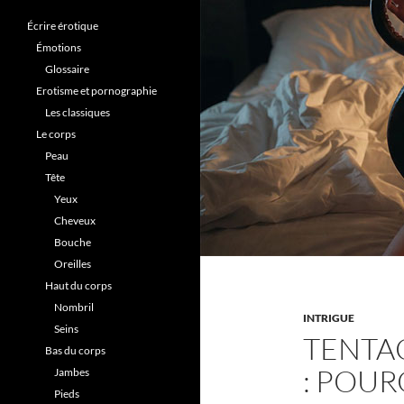
Écrire érotique
Émotions
Glossaire
Erotisme et pornographie
Les classiques
Le corps
Peau
Tête
Yeux
Cheveux
Bouche
Oreilles
Haut du corps
Nombril
INTRIGUE
Seins
TENTAC
Bas du corps
: POUR
Jambes
Pieds