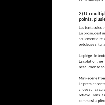
2) Un multipl
points, plusi
Les tentacules p
En prose, c’est u
seulement dire « 
précieuse si tu l
Le piège : le tex
La solution : ne
beat. Priorise 
Mini-scène (fonc
Le premier conta
chose sur sa cuiss
réflexe. Dans la
comme si la pièce