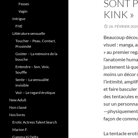
SONT P
Fesses
KINK »
Vagin
Intrigue
FNE
26. FÉVRIER 202
Littérature sensuelle
Beaucoup découv
Toucher – Peau, Contact,
visuel : manga, a
Proximité
» au premier reg
Goûter – La mémoire de la
l’anatomie humain
bouche
justement là que 
Entendre – Son, Voix,
Souffle
moins un décor
Sentir – La sensualité
l’intimité, ampli
invisible
et faire bascule
Voir – Le regard érotique
des tentacules en
New Adult
sur un personna
Non classé
—physiquement, 
Nos livres
façon de commu
Erotic Actress Talent Search
Marion F.
La tentacle erot
Gamma Xi Delta