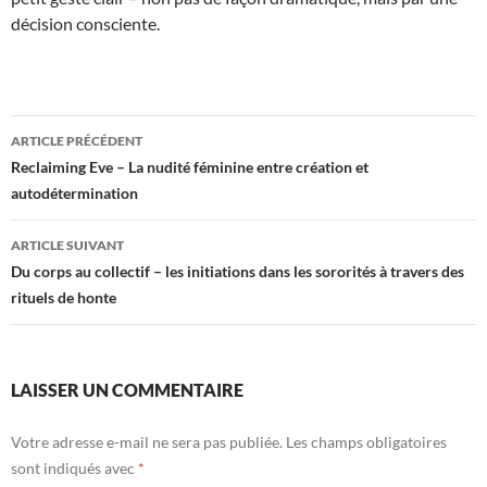
décision consciente.
Navigation
ARTICLE PRÉCÉDENT
des
Reclaiming Eve – La nudité féminine entre création et
autodétermination
articles
ARTICLE SUIVANT
Du corps au collectif – les initiations dans les sororités à travers des
rituels de honte
LAISSER UN COMMENTAIRE
Votre adresse e-mail ne sera pas publiée.
Les champs obligatoires
sont indiqués avec
*