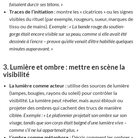
faisaient durcir ses tétons. »
Traces de l’initiation :
montre les « cicatrices » ou les signes
visibles du rituel (par exemple, rougeurs, sueur, marques de
tissu ou de mains).
Exemple :
« La bande rouge du soutien-
gorge était encore visible sur sa peau, comme si elle avait été
dessinée à l’encre – preuve qu’elle venait d’être habillée quelques
minutes auparavant. »
3.
Lumière et ombre : mettre en scène la
visibilité
La lumière comme acteur :
utilise des sources de lumière
(lampes, bougies, rayons du soleil) pour contrôler la
visibilité. La lumière peut révéler, mais aussi éblouir ou
projeter des ombres qui cachent des trucs de manière
ciblée.
Exemple :
« Le plafonnier projetait son ombre sur son
visage, tandis que son corps était baigné d’une lumière vive –
comme s’il ne lui appartenait plus. »
L’ombre comme métaphore :
Décris comment les ombres «