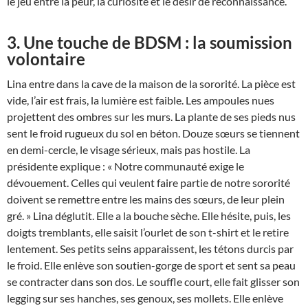
le jeu entre la peur, la curiosité et le désir de reconnaissance.
3. Une touche de BDSM : la soumission
volontaire
Lina entre dans la cave de la maison de la sororité. La pièce est
vide, l’air est frais, la lumière est faible. Les ampoules nues
projettent des ombres sur les murs. La plante de ses pieds nus
sent le froid rugueux du sol en béton. Douze sœurs se tiennent
en demi-cercle, le visage sérieux, mais pas hostile. La
présidente explique : « Notre communauté exige le
dévouement. Celles qui veulent faire partie de notre sororité
doivent se remettre entre les mains des sœurs, de leur plein
gré. » Lina déglutit. Elle a la bouche sèche. Elle hésite, puis, les
doigts tremblants, elle saisit l’ourlet de son t-shirt et le retire
lentement. Ses petits seins apparaissent, les tétons durcis par
le froid. Elle enlève son soutien-gorge de sport et sent sa peau
se contracter dans son dos. Le souffle court, elle fait glisser son
legging sur ses hanches, ses genoux, ses mollets. Elle enlève