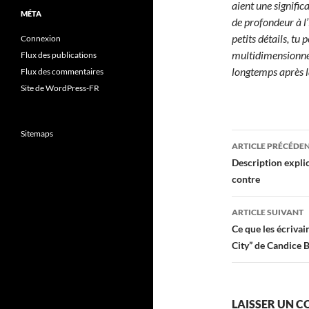
aient une signific
MÉTA
de profondeur à l’
petits détails, tu 
Connexion
multidimensionnell
Flux des publications
longtemps après la
Flux des commentaires
Site de WordPress-FR
Sitemaps
Navigati
ARTICLE PRÉCÉDE
des
Description explici
contre
articles
ARTICLE SUIVANT
Ce que les écrivai
City” de Candice 
LAISSER UN 