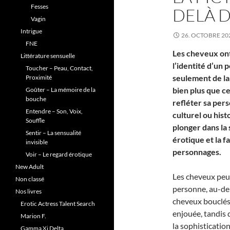
Fesses
DELÀ D
Vagin
Intrigue
26. OCTOBRE 20
FNE
Les cheveux ont
Littérature sensuelle
l’identité d’un p
Toucher – Peau, Contact,
seulement de la 
Proximité
bien plus que c
Goûter – La mémoire de la
bouche
refléter sa per
Entendre – Son, Voix,
culturel ou hist
Souffle
plonger dans la 
Sentir – La sensualité
érotique et la f
invisible
personnages.
Voir – Le regard érotique
New Adult
Les cheveux pe
Non classé
personne, au-de
Nos livres
cheveux bouclés
Erotic Actress Talent Search
enjouée, tandis 
Marion F.
la sophisticatio
Gamma Xi Delta