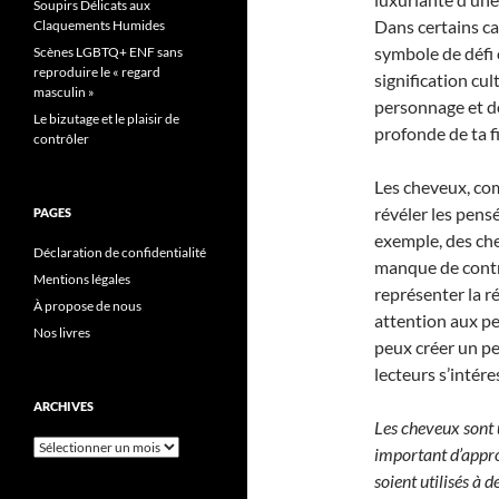
Soupirs Délicats aux
Dans certains c
Claquements Humides
symbole de défi 
Scènes LGBTQ+ ENF sans
reproduire le « regard
signification cul
masculin »
personnage et d
Le bizutage et le plaisir de
profonde de ta f
contrôler
Les cheveux, co
révéler les pens
PAGES
exemple, des che
Déclaration de confidentialité
manque de contr
Mentions légales
représenter la r
À propose de nous
attention aux pe
Nos livres
peux créer un p
lecteurs s’intére
ARCHIVES
Les cheveux sont un
Archives
important d’approf
soient utilisés à d