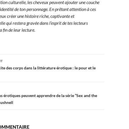
ation culturelle, les cheveux peuvent ajouter une couche
identité de ton personnage. En prêtant attention à ces
peux créer une histoire riche, captivante et
e qui restera gravée dans l’esprit de tes lecteurs
 fin de leur lecture.
on
NT
te des corps dans la littérature érotique : le pour et le
ns érotiques peuvent apprendre de la série “Sex and the
Bushnell
COMMENTAIRE