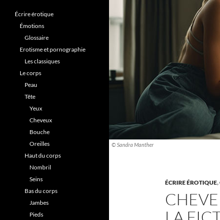
Écrire érotique
Émotions
Glossaire
Erotisme et pornographie
Les classiques
Le corps
Peau
Tête
Yeux
Cheveux
Bouche
Oreilles
© Sandra Manther
Haut du corps
Nombril
Seins
ÉCRIRE ÉROTIQUE
,
Bas du corps
CHEVEU
Jambes
LA FIC
Pieds