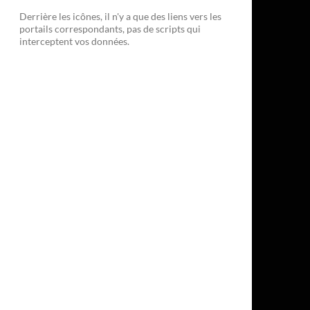
Derrière les icônes, il n'y a que des liens vers les
portails correspondants, pas de scripts qui
interceptent vos données.