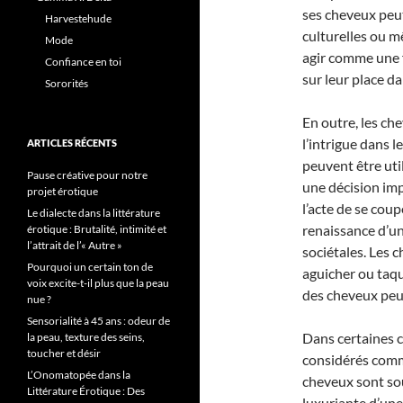
ses cheveux peut
Harvestehude
culturelles ou m
Mode
agir comme une f
Confiance en toi
sur leur place da
Sororités
En outre, les ch
l’intrigue dans 
ARTICLES RÉCENTS
peuvent être uti
Pause créative pour notre
une décision im
projet érotique
l’acte de se coup
Le dialecte dans la littérature
renaissance d’un
érotique : Brutalité, intimité et
l’attrait de l’« Autre »
sociétales. Les 
Pourquoi un certain ton de
aguicher ou taqui
voix excite-t-il plus que la peau
des cheveux peut
nue ?
Sensorialité à 45 ans : odeur de
Dans certaines 
la peau, texture des seins,
toucher et désir
considérés comme
L’Onomatopée dans la
cheveux sont sou
Littérature Érotique : Des
luxuriante d’une