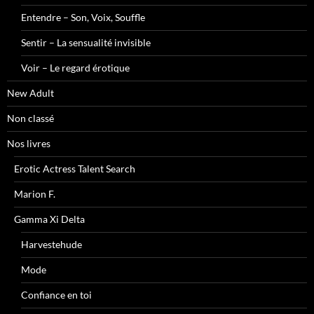
Entendre – Son, Voix, Souffle
Sentir – La sensualité invisible
Voir – Le regard érotique
New Adult
Non classé
Nos livres
Erotic Actress Talent Search
Marion F.
Gamma Xi Delta
Harvestehude
Mode
Confiance en toi