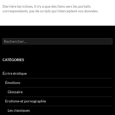
Derrière les icônes, il n'y a que des liens vers les portails
correspondants, pas de scripts qui interceptent vos données.
Rechercher :
CATÉGORIES
Écrire érotique
Émotions
Glossaire
Erotisme et pornographie
Les classiques