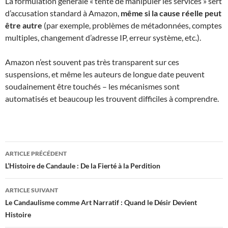
La formulation générale « tente de manipuler les services » sert
d’accusation standard à Amazon,
même si la cause réelle peut
être autre
(par exemple, problèmes de métadonnées, comptes
multiples, changement d’adresse IP, erreur système, etc.).
Amazon n’est souvent pas très transparent sur ces
suspensions, et même les auteurs de longue date peuvent
soudainement être touchés – les mécanismes sont
automatisés et beaucoup les trouvent difficiles à comprendre.
Navigation
ARTICLE PRÉCÉDENT
des
L’Histoire de Candaule : De la Fierté à la Perdition
articles
ARTICLE SUIVANT
Le Candaulisme comme Art Narratif : Quand le Désir Devient
Histoire