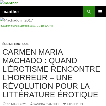
Recherche
manther
ALLER
MENU
AU
PRINCI
CONTENU
Carmen Maria Machado 2017
,
CC BY-SA 4.0
ÉCRIRE ÉROTIQUE
CARMEN MARIA
MACHADO : QUAND
L’ÉROTISME RENCONTRE
L’HORREUR – UNE
RÉVOLUTION POUR LA
LITTÉRATURE ÉROTIQUE
27. MARS 2025
SANDRA MANTHER
LAISSER UN