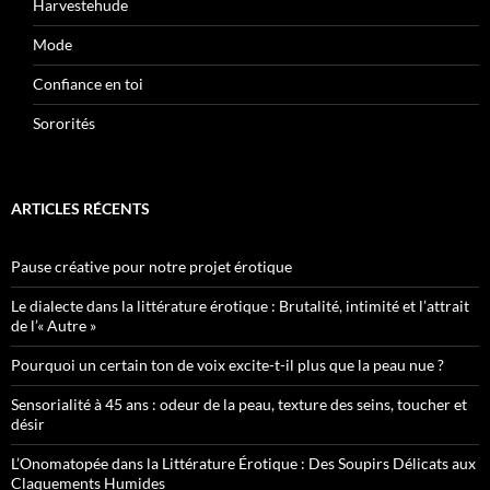
Harvestehude
Mode
Confiance en toi
Sororités
ARTICLES RÉCENTS
Pause créative pour notre projet érotique
Le dialecte dans la littérature érotique : Brutalité, intimité et l’attrait
de l’« Autre »
Pourquoi un certain ton de voix excite-t-il plus que la peau nue ?
Sensorialité à 45 ans : odeur de la peau, texture des seins, toucher et
désir
L’Onomatopée dans la Littérature Érotique : Des Soupirs Délicats aux
Claquements Humides