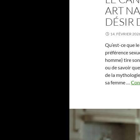
ART NA
DÉSIR 
14. FÉVRIER 202
Qu’est-ce que l
préférence sexu
homme) tire son 
ou de savoir que
de la mythologie
sa femme …
Cont