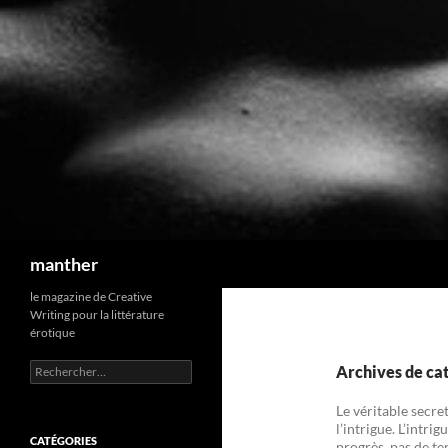
Recherche
manther
le magazine de Creative
Writing pour la littérature
érotique
Rechercher :
Archives de cat
Le véritable secre
l’intrigue. L’intrig
CATÉGORIES
progrès, pas de ten