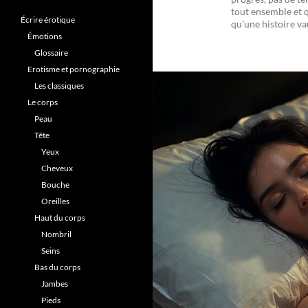
tout ensemble et qu
Écrire érotique
qu’une histoire va
Émotions
Glossaire
Erotisme et pornographie
Les classiques
Le corps
Peau
Tête
Yeux
Cheveux
Bouche
Oreilles
Haut du corps
Nombril
Seins
Bas du corps
Jambes
Pieds