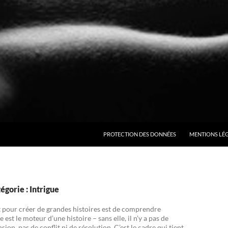
ALLER AU CONTENU
PROTECTION DES DONNÉES
MENTIONS LÉ
égorie : Intrigue
t pour créer de grandes histoires est de comprendre
ue est le moteur d’une histoire – sans elle, il n’y a pas de
sion, pas de conflit ni de résolution. C’est le cadre qui tient