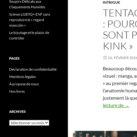
Soupirs Délicats aux
INTRIGUE
Claquements Humides
TENTAC
Scènes LGBTQ+ ENF sans
reproduire le « regard
: POUR
masculin »
SONT P
Le bizutage et le plaisir de
contrôler
KINK »
26. FÉVRIER 202
PAGES
Beaucoup découv
Déclaration de confidentialité
visuel : manga, a
Mentions légales
» au premier reg
À propose de nous
l’anatomie humain
Nos livres
justement là que
Tenta
lecture de
→
erotic
ARCHIVES
en
Archives
prose
: