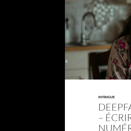
INTRIGUE
DEEPFA
– ÉCRI
NUMÉR