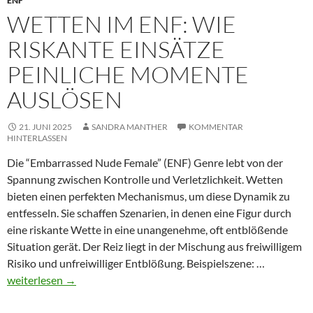
ENF
WETTEN IM ENF: WIE
RISKANTE EINSÄTZE
PEINLICHE MOMENTE
AUSLÖSEN
21. JUNI 2025
SANDRA MANTHER
KOMMENTAR
HINTERLASSEN
Die “Embarrassed Nude Female” (ENF) Genre lebt von der
Spannung zwischen Kontrolle und Verletzlichkeit. Wetten
bieten einen perfekten Mechanismus, um diese Dynamik zu
entfesseln. Sie schaffen Szenarien, in denen eine Figur durch
eine riskante Wette in eine unangenehme, oft entblößende
Situation gerät. Der Reiz liegt in der Mischung aus freiwilligem
Wetten
Risiko und unfreiwilliger Entblößung. Beispielszene: …
im
weiterlesen
→
ENF:
Wie