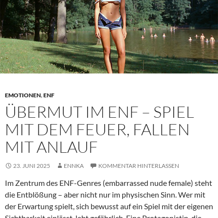
Schlüssel
zur
Spannung
EMOTIONEN
,
ENF
ÜBERMUT IM ENF – SPIEL
MIT DEM FEUER, FALLEN
MIT ANLAUF
23. JUNI 2025
ENNKA
KOMMENTAR HINTERLASSEN
Im Zentrum des ENF-Genres (embarrassed nude female) steht
die Entblößung – aber nicht nur im physischen Sinn. Wer mit
der Erwartung spielt, sich bewusst auf ein Spiel mit der eigenen
Sichtbarkeit einlässt, lebt gefährlich. Eine Protagonistin, die