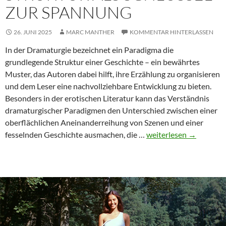
ZUR SPANNUNG
26. JUNI 2025
MARC MANTHER
KOMMENTAR HINTERLASSEN
In der Dramaturgie bezeichnet ein Paradigma die
grundlegende Struktur einer Geschichte – ein bewährtes
Muster, das Autoren dabei hilft, ihre Erzählung zu organisieren
und dem Leser eine nachvollziehbare Entwicklung zu bieten.
Besonders in der erotischen Literatur kann das Verständnis
dramaturgischer Paradigmen den Unterschied zwischen einer
oberflächlichen Aneinanderreihung von Szenen und einer
Das
fesselnden Geschichte ausmachen, die …
weiterlesen
→
Paradigma
in
der
erotischen
Literatur:
Struktur
als