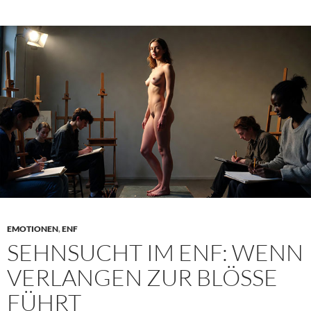
riskante
Einsätze
peinliche
Momente
auslösen
EMOTIONEN
,
ENF
SEHNSUCHT IM ENF: WENN
VERLANGEN ZUR BLÖSSE F
ÜHRT