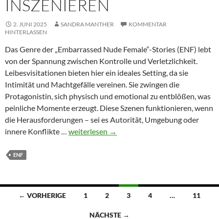
INSZENIEREN
2. JUNI 2025
SANDRA MANTHER
KOMMENTAR
HINTERLASSEN
Das Genre der „Embarrassed Nude Female“-Stories (ENF) lebt
von der Spannung zwischen Kontrolle und Verletzlichkeit.
Leibesvisitationen bieten hier ein ideales Setting, da sie
Intimität und Machtgefälle vereinen. Sie zwingen die
Protagonistin, sich physisch und emotional zu entblößen, was
peinliche Momente erzeugt. Diese Szenen funktionieren, wenn
die Herausforderungen – sei es Autorität, Umgebung oder
Leibesvisitation
innere Konflikte …
weiterlesen
→
in
ENF-
ENF
Stories:
Peinliche
Momente
Beitragsnavigation
← VORHERIGE
1
2
3
4
…
11
gekonnt
inszenieren
NÄCHSTE →