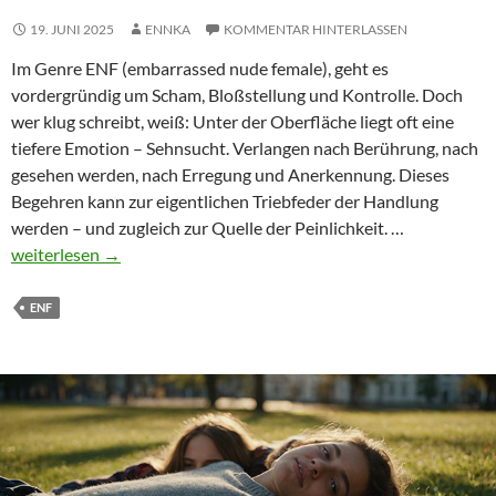
19. JUNI 2025
ENNKA
KOMMENTAR HINTERLASSEN
Im Genre ENF (embarrassed nude female), geht es
vordergründig um Scham, Bloßstellung und Kontrolle. Doch
wer klug schreibt, weiß: Unter der Oberfläche liegt oft eine
tiefere Emotion – Sehnsucht. Verlangen nach Berührung, nach
gesehen werden, nach Erregung und Anerkennung. Dieses
Begehren kann zur eigentlichen Triebfeder der Handlung
Sehnsucht
werden – und zugleich zur Quelle der Peinlichkeit. …
im
weiterlesen
→
ENF:
Wenn
ENF
Verlangen
zur
Blöße
führt