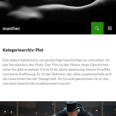
Suchen
manther
ZUM
PRIMÄR
INHALT
MENÜ
SPRINGEN
Kategoriearchiv: Plot
Das wahre Geheimnis, um großartige Geschichten zu schreiben, ist
das Verständnis des Plots. Der Plot ist der Motor einer Geschichte –
ohne ihn gibt es keinen Fortschritt, keine Spannung, keinen Konflikt
und keine Auflösung. Er ist der Rahmen, der alles zusammenhält und
die LeserInnen bei der Stange hält. Im Grunde genommen ist er das,
was eine Geschichte erzählenswert macht!