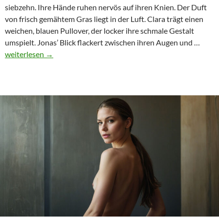
siebzehn. Ihre Hände ruhen nervös auf ihren Knien. Der Duft
von frisch gemähtem Gras liegt in der Luft. Clara trägt einen
weichen, blauen Pullover, der locker ihre schmale Gestalt
Der
umspielt. Jonas’ Blick flackert zwischen ihren Augen und …
erste
weiterlesen
→
sexue
Konta
Eine
drama
Betra