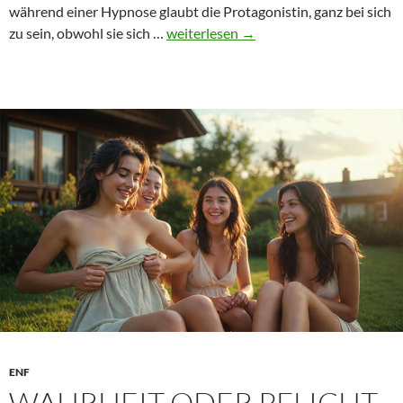
während einer Hypnose glaubt die Protagonistin, ganz bei sich
Hypnose
zu sein, obwohl sie sich …
weiterlesen
→
im
ENF
–
Kontrollverlust,
Suggestion
und
überraschende
Nacktheit
ENF
WAHRHEIT ODER PFLICHT