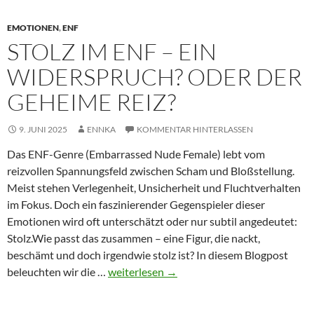
EMOTIONEN
,
ENF
STOLZ IM ENF – EIN
WIDERSPRUCH? ODER DER
GEHEIME REIZ?
9. JUNI 2025
ENNKA
KOMMENTAR HINTERLASSEN
Das ENF-Genre (Embarrassed Nude Female) lebt vom
reizvollen Spannungsfeld zwischen Scham und Bloßstellung.
Meist stehen Verlegenheit, Unsicherheit und Fluchtverhalten
im Fokus. Doch ein faszinierender Gegenspieler dieser
Emotionen wird oft unterschätzt oder nur subtil angedeutet:
Stolz.Wie passt das zusammen – eine Figur, die nackt,
beschämt und doch irgendwie stolz ist? In diesem Blogpost
Stolz
beleuchten wir die …
weiterlesen
→
im
ENF