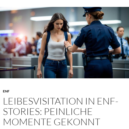
–
Ein
Widerspruch?
Oder
der
geheime
Reiz?
ENF
LEIBESVISITATION IN ENF-
STORIES: PEINLICHE
MOMENTE GEKONNT