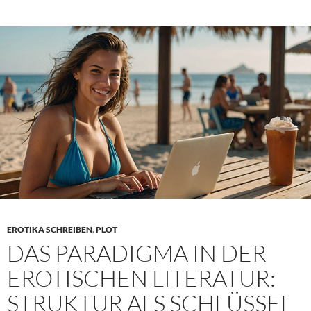
Pflicht
im
ENF:
Wie
spielerische
Herausforderungen
peinliche
Momente
schaffen
EROTIKA SCHREIBEN
,
PLOT
DAS PARADIGMA IN DER
EROTISCHEN LITERATUR:
STRUKTUR ALS SCHLÜSSEL