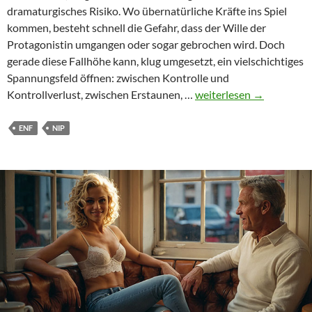
dramaturgisches Risiko. Wo übernatürliche Kräfte ins Spiel
kommen, besteht schnell die Gefahr, dass der Wille der
Protagonistin umgangen oder sogar gebrochen wird. Doch
gerade diese Fallhöhe kann, klug umgesetzt, ein vielschichtiges
Spannungsfeld öffnen: zwischen Kontrolle und
Magie
Kontrollverlust, zwischen Erstaunen, …
weiterlesen
→
im
ENF
ENF
NIP
–
Wenn
Zauberei
zur
Entblößung
führt